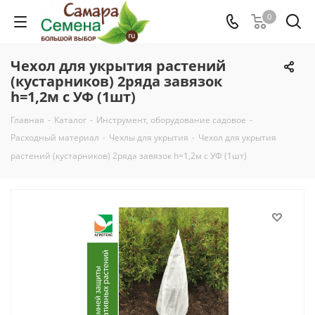
0
Чехол для укрытия растений
(кустарников) 2ряда завязок
h=1,2м с УФ (1шт)
Главная
-
Каталог
-
Инструмент, оборудование садовое
-
Расходный материал
-
Чехлы для укрытия
-
Чехол для укрытия
растений (кустарников) 2ряда завязок h=1,2м с УФ (1шт)