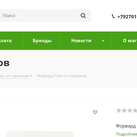
+792701
плата
Бренды
Новости
О маг
ов
вы, от сорняков)
-
Форвард 12мл от сорняков
Форвард 
Подробне