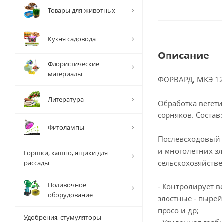
Товары для животных
Кухня садовода
Описание
Флористические
материалы
ФОРВАРД, МКЭ 1
Литература
Обработка вегет
сорняков. Состав:
Фитолампы
Послевсходовый 
и многолетних з
Горшки, кашпо, ящики для
сельскохозяйстве
рассады
Поливочное
- Контролирует в
оборудование
злостные - пырей
просо и др;
Удобрения, стумуляторы