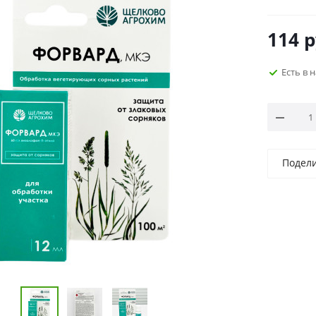
114
р
Есть в 
Подел