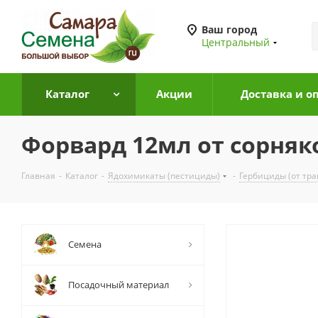
Ваш город
Центральный
Каталог
Акции
Доставка и о
Форвард 12мл от сорняк
Главная
-
Каталог
-
Ядохимикаты (пестициды)
-
Гербициды (от тра
Семена
Посадочный материал