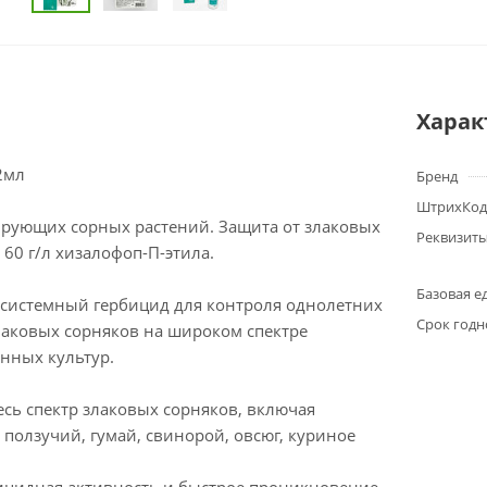
Харак
2мл
Бренд
ШтрихКод
ирующих сорных растений. Защита от злаковых
Реквизит
 60 г/л хизалофоп-П-этила.
Базовая е
системный гербицид для контроля однолетних
Срок годн
лаковых сорняков на широком спектре
нных культур.
есь спектр злаковых сорняков, включая
 ползучий, гумай, свинорой, овсюг, куриное