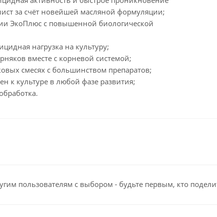
бицидная активность и быстрое проникновение
лист за счёт новейшей масляной формуляции;
ерии ЭкоПлюс с повышенной биологической
ицидная нагрузка на культуру;
рняков вместе с корневой системой;
ковых смесях с большинством препаратов;
ен к культуре в любой фазе развития;
обработка.
угим пользователям с выбором - будьте первым, кто подели