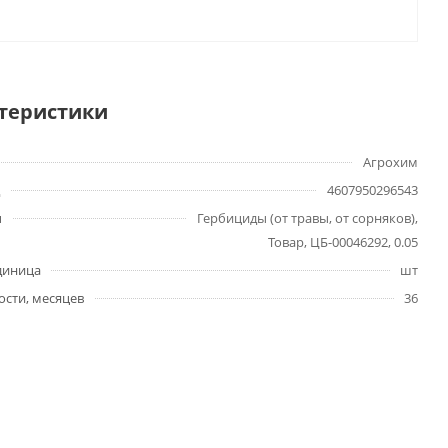
теристики
Агрохим
4607950296543
ы
Гербициды (от травы, от сорняков),
Товар, ЦБ-00046292, 0.05
диница
шт
ости, месяцев
36