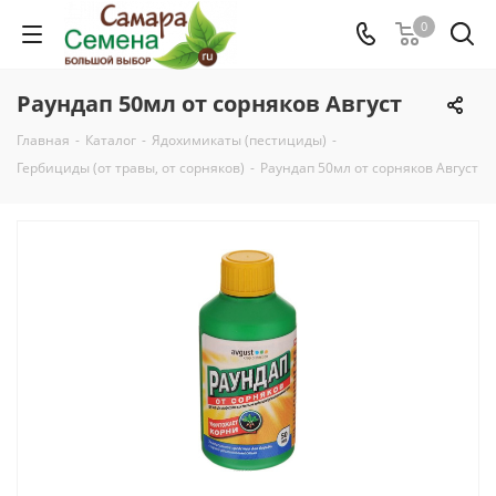
0
Раундап 50мл от сорняков Август
Главная
-
Каталог
-
Ядохимикаты (пестициды)
-
Гербициды (от травы, от сорняков)
-
Раундап 50мл от сорняков Август