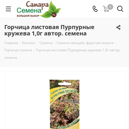
0
Горчица листовая Пурпурные
кружева 1,0г автор. семена
Главная
-
Каталог
-
Семена
-
Семена овощей, фруктов семена
-
Горчица семена
-
Горчица листовая Пурпурные кружева 1,0г автор.
семена