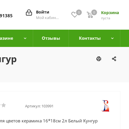
Войти
Корзина
0
0
0
91385
Мой кабинет
пуста
азине
Отзывы
Контакты
нгур
Артикул:
103991
ля цветов керамика 16*18см 2л Белый Кунгур