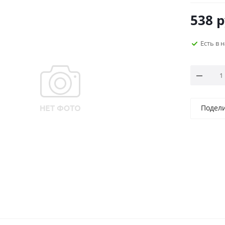
538
р
Есть в 
Подел