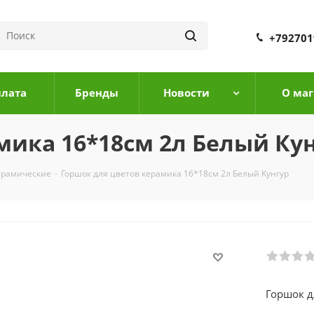
+792701
плата
Бренды
Новости
О маг
мика 16*18см 2л Белый Ку
ерамические
-
Горшок для цветов керамика 16*18см 2л Белый Кунгур
Горшок д