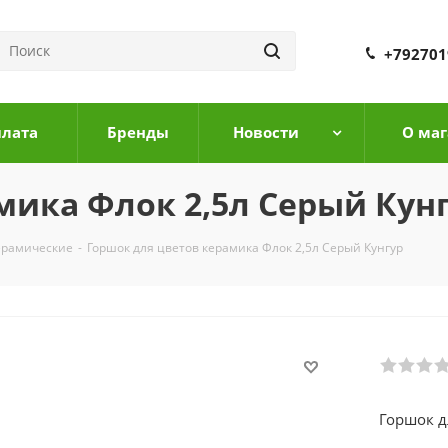
+792701
плата
Бренды
Новости
О маг
мика Флок 2,5л Серый Кун
ерамические
-
Горшок для цветов керамика Флок 2,5л Серый Кунгур
Горшок д