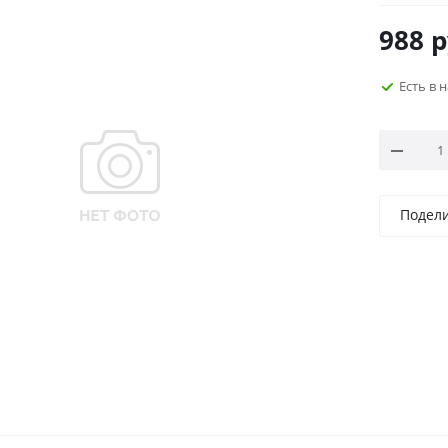
988
р
Есть в 
Подел