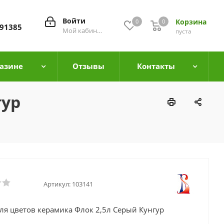
Войти
Корзина
0
0
0
91385
Мой кабинет
пуста
азине
Отзывы
Контакты
гур
Артикул:
103141
ля цветов керамика Флок 2,5л Серый Кунгур