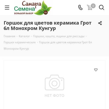
0
Горшок для цветов керамика Грот
6л Монохром Кунгур
Главная
-
Каталог
-
Горшки, кашпо, ящики для рассады
-
Горшки керамические
-
Горшок для цветов керамика Грот 6л
Монохром Кунгур