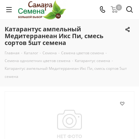
0
Катарантус ампельный
Медитерранеан Икс Пи, смесь
сортов 5шт семена
Главная
-
Каталог
-
Семена
-
Семена цветов семена
-
Семена однолетних цветов семена
-
Катарантус семена
-
Катарантус ампельный Медитерранеан Икс Пи, смесь сортов 5шт
семена