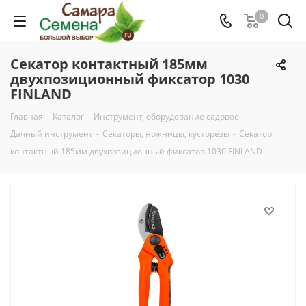
0
Секатор контактный 185мм
двухпозиционный фиксатор 1030
FINLAND
Главная
-
Каталог
-
Инструмент, оборудование садовое
-
Дачный инструмент
-
Секаторы, ножницы, кусторезы
-
Секатор
контактный 185мм двухпозиционный фиксатор 1030 FINLAND