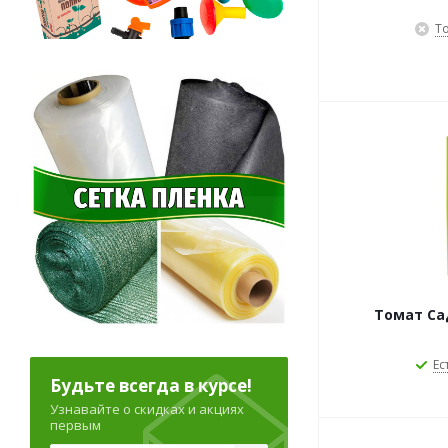
Т
Томат Са
Ес
Будьте всегда в курсе!
Узнавайте о скидках и акциях
первым