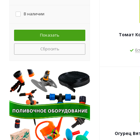
В наличии
Томат К
Сбросить
Ес
Огурец Вя