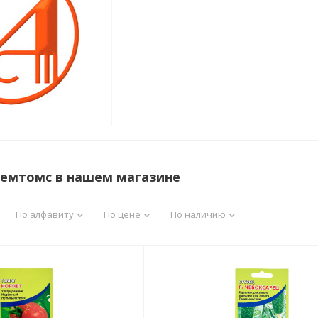
семтомс в нашем магазине
По алфавиту
По цене
По наличию