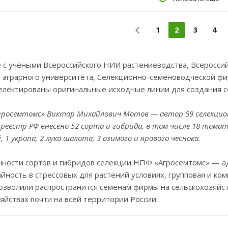
1
2
3
4
 с учёными Всероссийского НИИ растениеводства, Всеросси
о аграрного университета, Селекционно-семеноводческой ф
електированы оригинальные исходные линии для создания с
росемтомс» Виктор Михайлович Мотов — автор 59 селекционн
еестр РФ внесено 52 сорта и гибрида, в том числе 18 томата,
 1 укропа, 2 лука шалота, 3 озимого и ярового чеснока.
ности сортов и гибридов селекции НПФ «Агросемтомс» — ад
йность в стрессовых для растений условиях, групповая и ком
озволили распространится семенам фирмы на сельскохозяйст
яйствах почти на всей территории России.