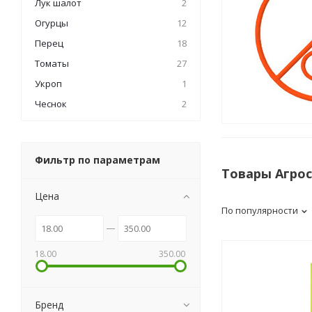
Лук шалот
2
Огурцы
12
Перец
18
Томаты
27
Укроп
1
Чеснок
2
Фильтр по параметрам
Товары Агро
Цена
По популярности
18.00
350.00
Бренд