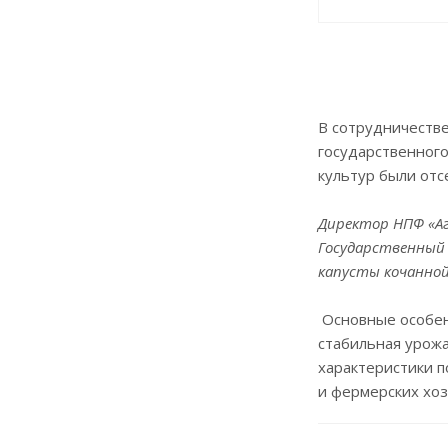
В сотрудничестве
государственног
культур были отс
Директор НПФ «Аг
Государственный р
капусты кочанной,
Основные особен
стабильная урожа
характеристики п
и фермерских хоз