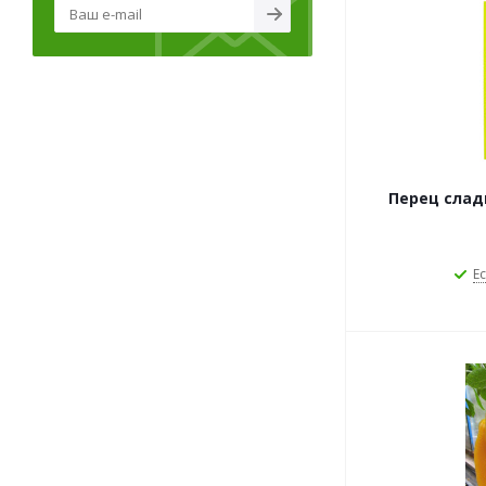
Перец слад
Ес