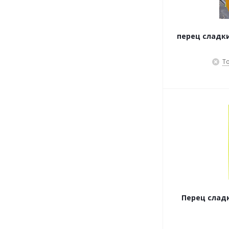
перец сладк
Т
Перец слад