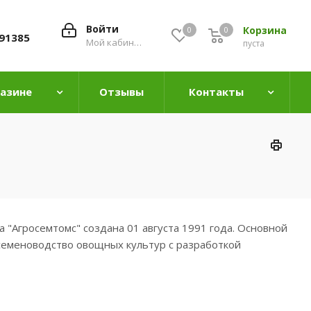
Войти
Корзина
0
0
0
91385
Мой кабинет
пуста
газине
Отзывы
Контакты
"Агросемтомс" создана 01 августа 1991 года. Основной
 семеноводство овощных культур с разработкой