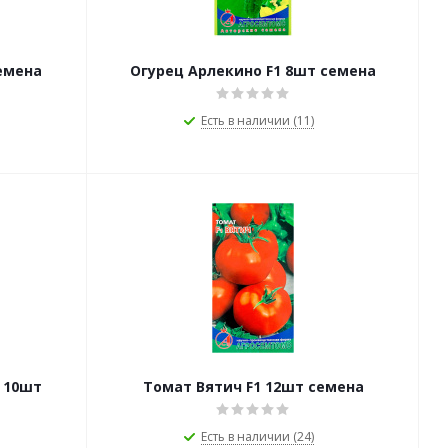
емена
Огурец Арлекино F1 8шт семена
Есть в наличии (11)
 10шт
Томат Вятич F1 12шт семена
Есть в наличии (24)