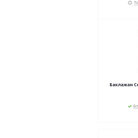
Т
Баклажан С
Ес