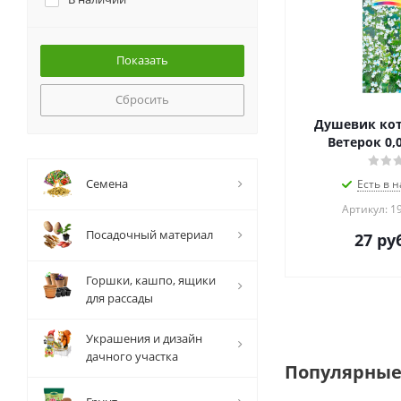
Сбросить
Душевик ко
Ветерок 0,
Семена
Есть в н
Артикул: 1
Посадочный материал
27
руб
Горшки, кашпо, ящики
для рассады
Украшения и дизайн
дачного участка
Популярные