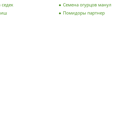
 седек
Семена огурцов манул
риш
Помидоры партнер