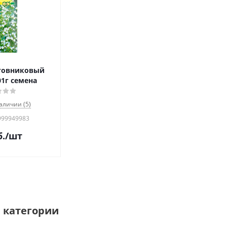
товниковый
01г семена
аличии (5)
999949983
.
/шт
 категории