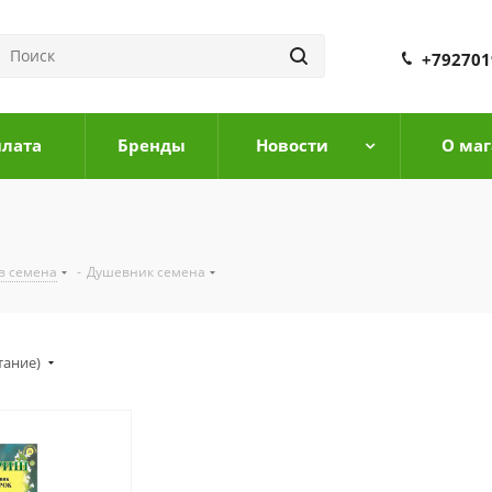
+792701
плата
Бренды
Новости
О маг
в семена
-
Душевник семена
тание)