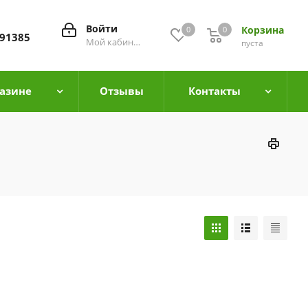
Войти
Корзина
0
0
0
91385
Мой кабинет
пуста
азине
Отзывы
Контакты