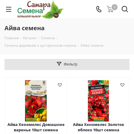
0
Айва семена
Главная
-
Каталог
-
Семена
-
Семена деревьев и кустарников семена
-
Айва семена
Фильтр
Айва Хеномелес Домашнее
Айва Хеномелес Золотое
варенье 10шт семена
яблоко 10шт семена