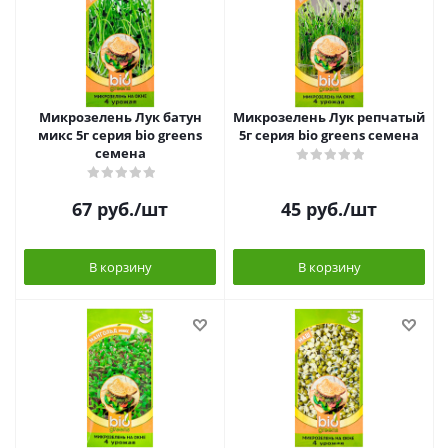
Микрозелень Лук батун
Микрозелень Лук репчатый
микс 5г серия bio greens
5г серия bio greens семена
семена
67
руб.
/шт
45
руб.
/шт
В корзину
В корзину