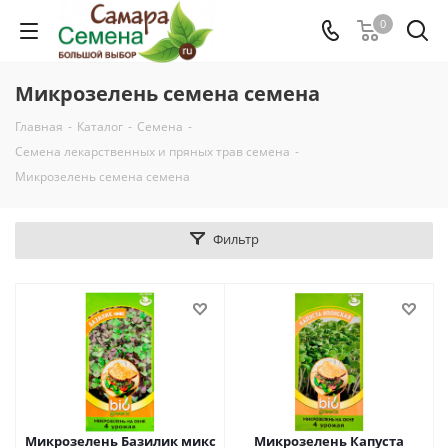
0
Микрозелень семена семена
Главная
-
Каталог
-
Семена
-
Семена лекарственных и пряных трав семена
-
Микрозелень семена семена
Фильтр
Микрозелень Базилик микс
Микрозелень Капуста