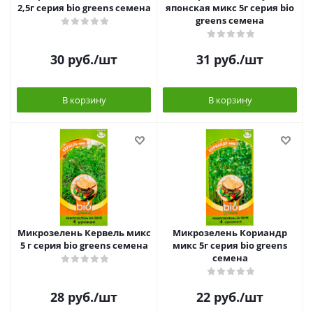
2,5г серия bio greens семена
японская микс 5г серия bio
greens семена
30
руб.
/шт
31
руб.
/шт
В корзину
В корзину
Микрозелень Кервель микс
Микрозелень Кориандр
5 г серия bio greens семена
микс 5г серия bio greens
семена
28
руб.
/шт
22
руб.
/шт