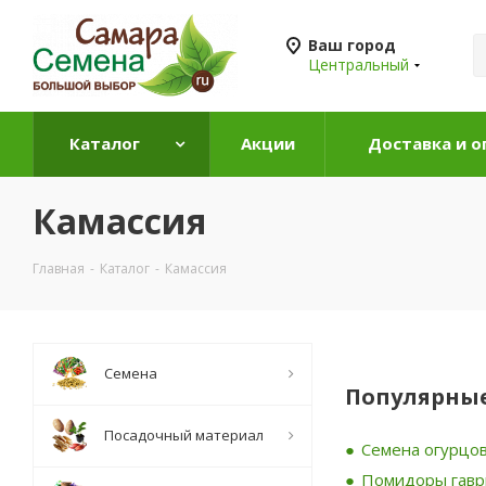
Ваш город
Центральный
Каталог
Акции
Доставка и о
Камассия
Главная
-
Каталог
-
Камассия
Семена
Популярные
Посадочный материал
Семена огурцов
Помидоры гав