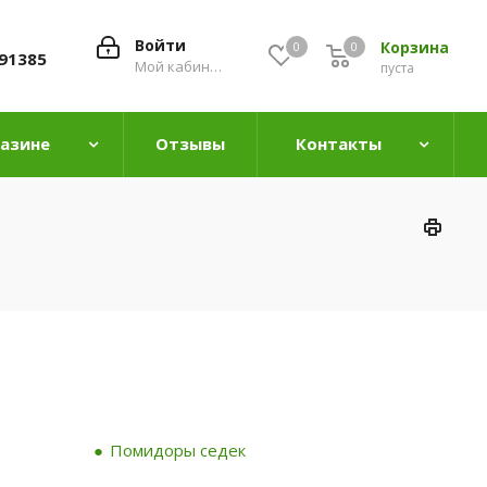
Войти
Корзина
0
0
0
91385
Мой кабинет
пуста
газине
Отзывы
Контакты
Помидоры седек