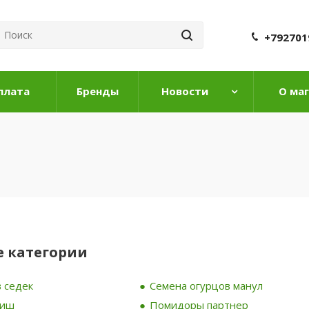
+792701
плата
Бренды
Новости
О ма
 категории
 седек
Семена огурцов манул
риш
Помидоры партнер