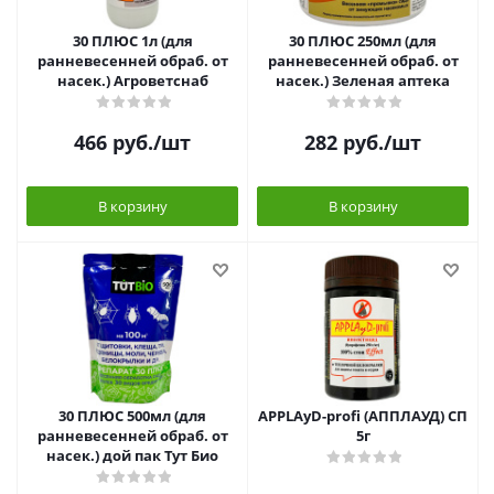
30 ПЛЮС 1л (для
30 ПЛЮС 250мл (для
ранневесенней обраб. от
ранневесенней обраб. от
насек.) Агроветснаб
насек.) Зеленая аптека
466
руб.
/шт
282
руб.
/шт
В корзину
В корзину
30 ПЛЮС 500мл (для
APPLAyD-profi (АППЛАУД) СП
ранневесенней обраб. от
5г
насек.) дой пак Тут Био