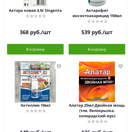
Актара новая 4,0г Singenta
Актарофит
инсектоакарицид 150мл
368
руб.
/шт
539
руб.
/шт
В корзину
В корзину
Актеллик 10мл
Алатар 25мл Двойная мощь
(тля, белокрылка,
колорадский жук)