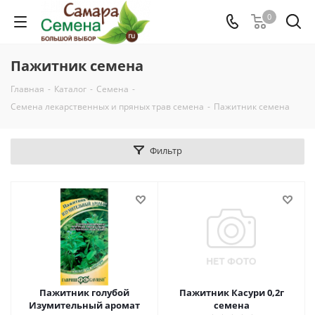
0
Пажитник семена
Главная
-
Каталог
-
Семена
-
Семена лекарственных и пряных трав семена
-
Пажитник семена
Фильтр
Пажитник голубой
Пажитник Касури 0,2г
Изумительный аромат
семена