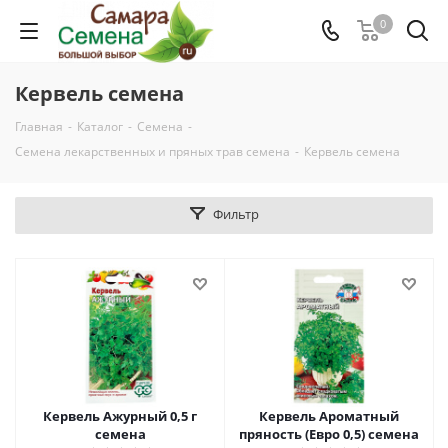
0
Кервель семена
Главная
-
Каталог
-
Семена
-
Семена лекарственных и пряных трав семена
-
Кервель семена
Фильтр
Кервель Ажурный 0,5 г
Кервель Ароматный
семена
пряность (Евро 0,5) семена