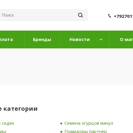
+792701
плата
Бренды
Новости
О ма
 категории
 седек
Семена огурцов манул
риш
Помидоры партнер