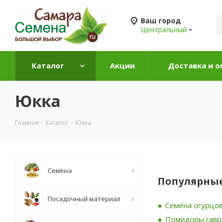
Ваш город
Центральный
Каталог
Акции
Доставка и о
Юкка
Главная
-
Каталог
-
Юкка
Семена
Популярные
Посадочный материал
Семена огурцов
Помидоры гав