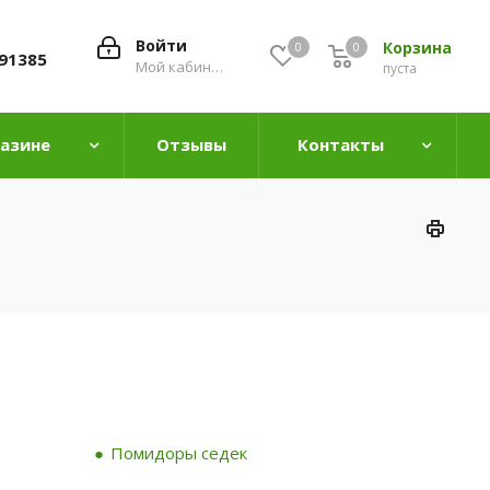
Войти
Корзина
0
0
0
91385
Мой кабинет
пуста
газине
Отзывы
Контакты
Помидоры седек