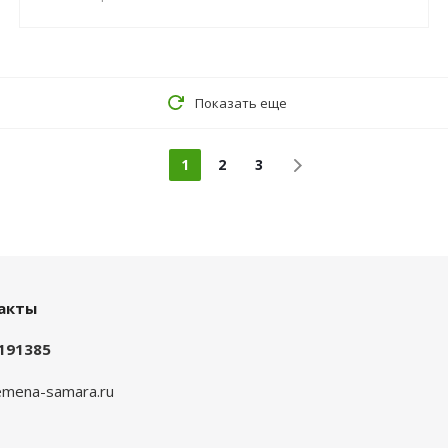
Показать еще
1
2
3
акты
191385
mena-samara.ru