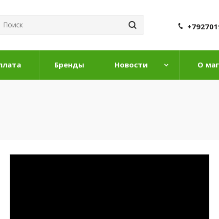
+792701
плата
Бренды
Новости
О ма