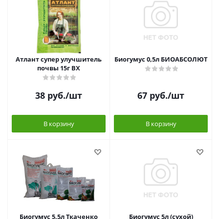
Атлант супер улучшитель
Биогумус 0,5л БИОАБСОЛЮТ
почвы 15г ВХ
38
руб.
/шт
67
руб.
/шт
В корзину
В корзину
Биогумус 5,5л Ткаченко
Биогумус 5л (сухой)