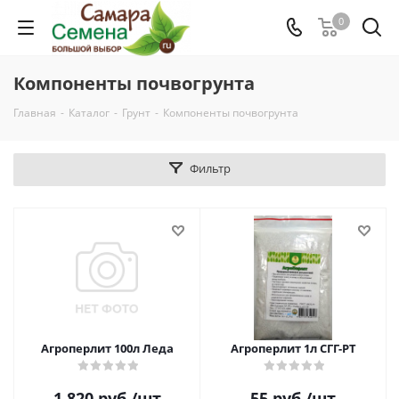
0
Компоненты почвогрунта
Главная
-
Каталог
-
Грунт
-
Компоненты почвогрунта
Фильтр
Агроперлит 100л Леда
Агроперлит 1л СГГ-РТ
1 820
руб.
/шт
55
руб.
/шт