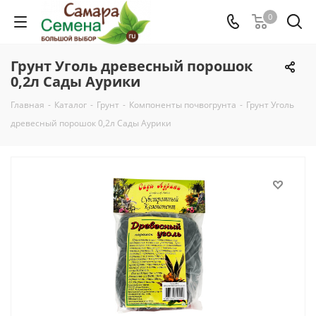
0
Грунт Уголь древесный порошок
0,2л Сады Аурики
Главная
-
Каталог
-
Грунт
-
Компоненты почвогрунта
-
Грунт Уголь
древесный порошок 0,2л Сады Аурики