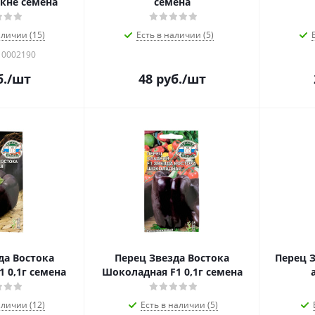
кне семена
семена
аличии (15)
Есть в наличии (5)
10002190
.
/шт
48
руб.
/шт
да Востока
Перец Звезда Востока
Перец 
 0,1г семена
Шоколадная F1 0,1г семена
аличии (12)
Есть в наличии (5)