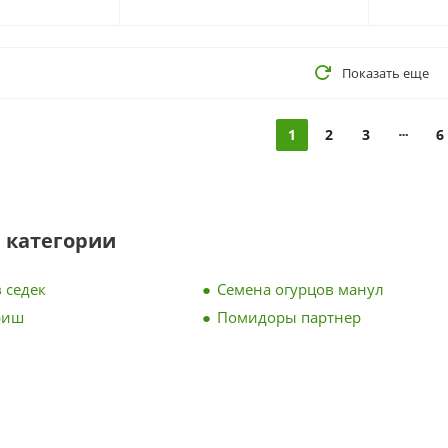
Показать еще
1
2
3
6
 категории
 седек
Семена огурцов манул
риш
Помидоры партнер