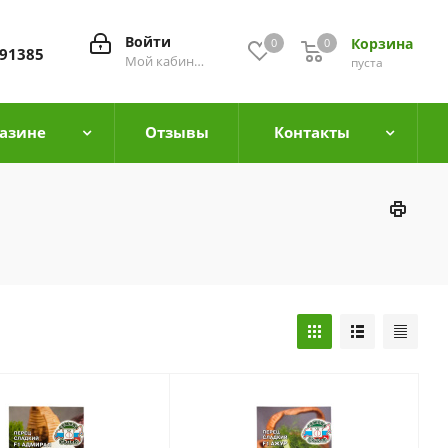
Войти
Корзина
0
0
0
91385
Мой кабинет
пуста
азине
Отзывы
Контакты