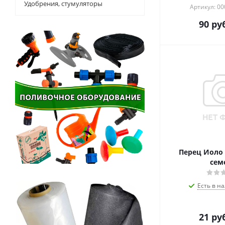
Удобрения, стумуляторы
Артикул: 0
90
руб
Перец Иоло 
сем
Есть в на
21
руб