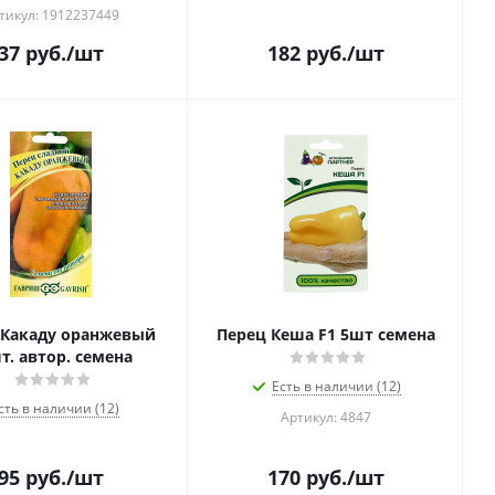
тикул: 1912237449
37
руб.
/шт
182
руб.
/шт
 Какаду оранжевый
Перец Кеша F1 5шт семена
т. автор. семена
Есть в наличии (12)
сть в наличии (12)
Артикул: 4847
95
руб.
/шт
170
руб.
/шт