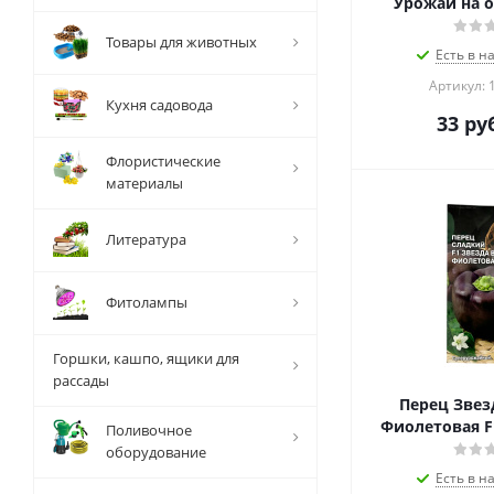
Урожай на о
Товары для животных
Есть в н
Артикул: 
Кухня садовода
33
руб
Флористические
материалы
Литература
Фитолампы
Горшки, кашпо, ящики для
рассады
Перец Звез
Фиолетовая F1
Поливочное
оборудование
Есть в н