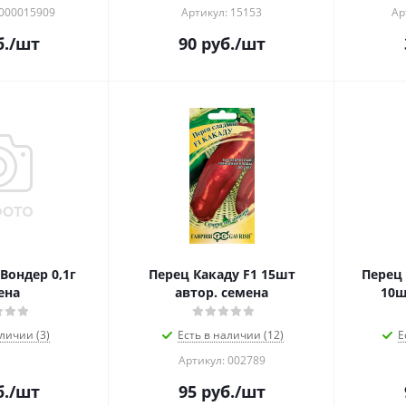
0000015909
Артикул: 15153
Ар
.
/шт
90
руб.
/шт
Вондер 0,1г
Перец Какаду F1 15шт
Перец
ена
автор. семена
10ш
личии (3)
Есть в наличии (12)
Е
Артикул: 002789
.
/шт
95
руб.
/шт