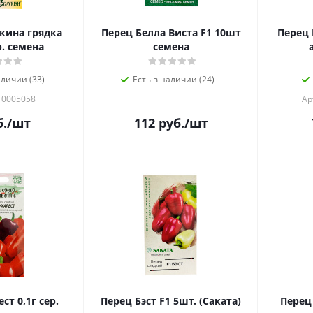
кина грядка
Перец Белла Виста F1 10шт
Перец 
р. семена
семена
аличии (33)
Есть в наличии (24)
10005058
Ар
.
/шт
112
руб.
/шт
ст 0,1г сер.
Перец Бэст F1 5шт. (Саката)
Перец