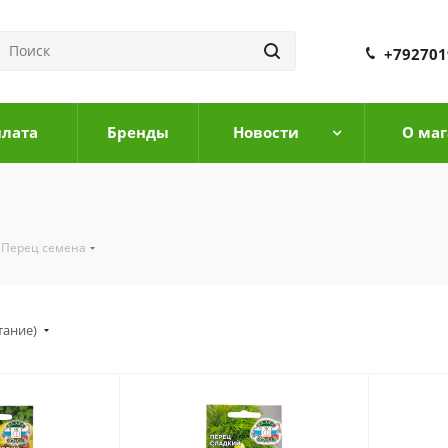
+792701
плата
Бренды
Новости
О маг
Перец семена
тание)