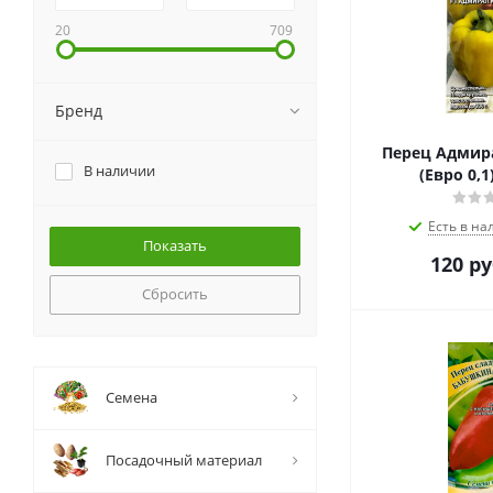
20
709
Бренд
Перец Адмира
В наличии
(Евро 0,1
Есть в на
120
ру
Сбросить
Семена
Посадочный материал