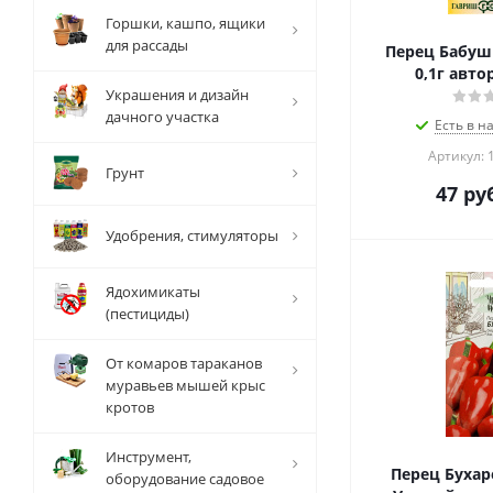
Горшки, кашпо, ящики
для рассады
Перец Бабуш
0,1г авто
Украшения и дизайн
дачного участка
Есть в н
Артикул: 
Грунт
47
руб
Удобрения, стимуляторы
Ядохимикаты
(пестициды)
От комаров тараканов
муравьев мышей крыс
кротов
Инструмент,
Перец Бухаре
оборудование садовое