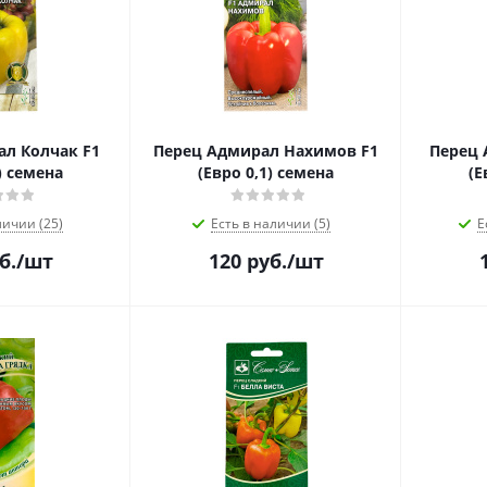
л Колчак F1
Перец Адмирал Нахимов F1
Перец 
) семена
(Евро 0,1) семена
(Е
личии (25)
Есть в наличии (5)
Е
б.
/шт
120
руб.
/шт