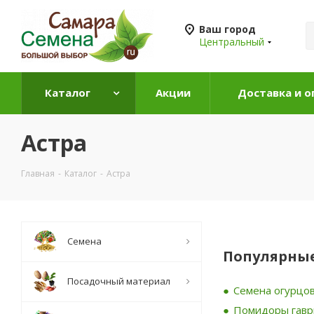
Ваш город
Центральный
Каталог
Акции
Доставка и о
Астра
Главная
-
Каталог
-
Астра
Семена
Популярные
Посадочный материал
Семена огурцов
Помидоры гав