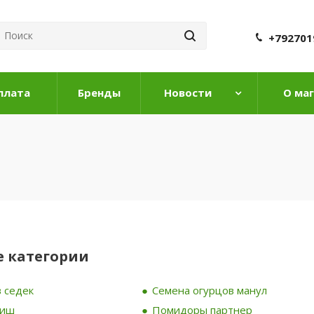
+792701
плата
Бренды
Новости
О ма
 категории
 седек
Семена огурцов манул
риш
Помидоры партнер