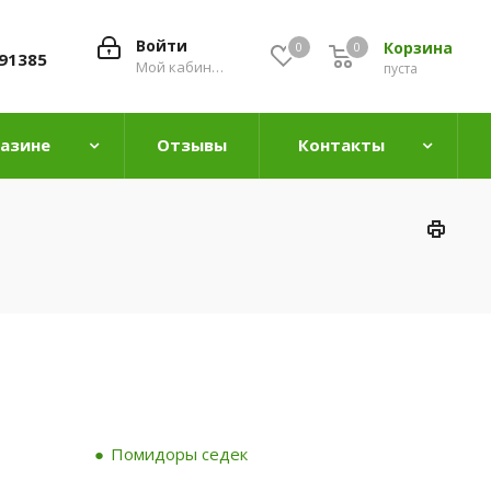
Войти
Корзина
0
0
0
91385
Мой кабинет
пуста
газине
Отзывы
Контакты
Помидоры седек