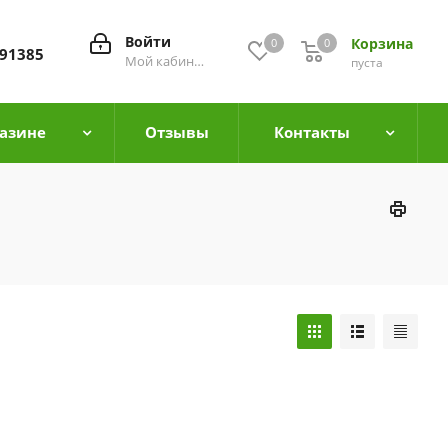
Войти
Корзина
0
0
0
91385
Мой кабинет
пуста
азине
Отзывы
Контакты