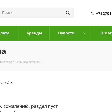
+792701
плата
Бренды
Новости
О маг
на
Картофель семена семена
тание)
К сожалению, раздел пуст