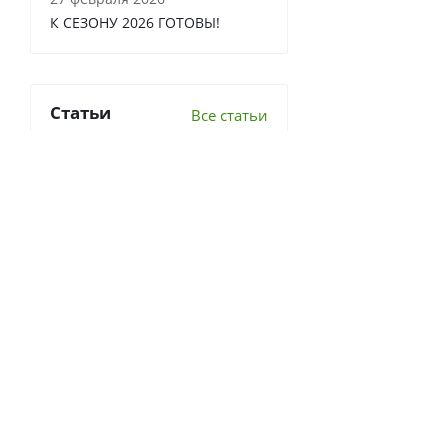
К СЕЗОНУ 2026 ГОТОВЫ!
Статьи
Все статьи
6 важных вопросов о
перекопке почвы
Что делать в теплице осенью?
7 луковичных, которые стоит
посадить осенью 2022г