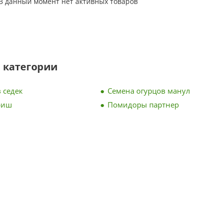
В данный момент нет активных товаров
 категории
 седек
Семена огурцов манул
риш
Помидоры партнер