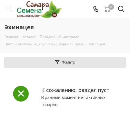
0
Эхинацея
Главная
-
Каталог
-
Посадочный материал
-
Цветы луковичные, клубневые, корневищные
-
Эхинацея
Фильтр
К сожалению, раздел пуст
В данный момент нет активных
товаров