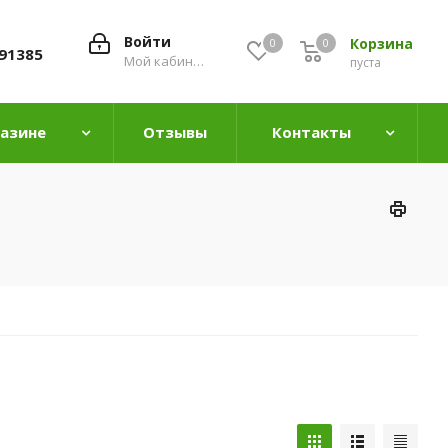
Войти
Корзина
0
0
0
91385
Мой кабинет
пуста
газине
Отзывы
Контакты