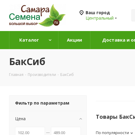
Ваш город
Центральный
Каталог
Акции
Доставка и о
БакСиб
Главная
-
Производители
-
БакСиб
Фильтр по параметрам
Товары БакС
Цена
По популярности