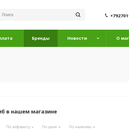
+792701
плата
Бренды
Новости
О ма
иб в нашем магазине
По алфавиту
По цене
По наличию