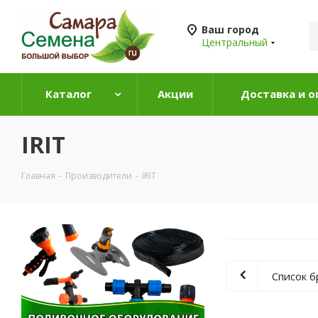
Ваш город
Центральный
Каталог
Акции
Доставка и о
IRIT
Главная
-
Производители
-
IRIT
Список 