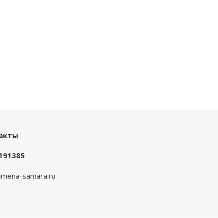
акты
191385
mena-samara.ru