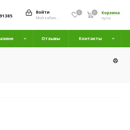
Войти
Корзина
0
0
0
91385
Мой кабинет
пуста
газине
Отзывы
Контакты