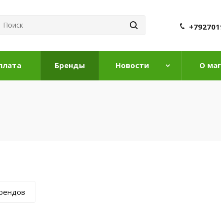
+792701
плата
Бренды
Новости
О ма
брендов