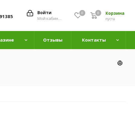
Войти
Корзина
0
0
0
91385
Мой кабинет
пуста
газине
Отзывы
Контакты