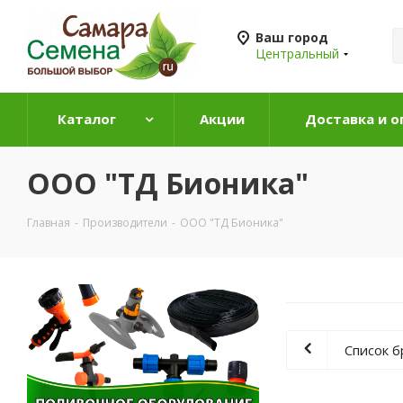
Ваш город
Центральный
Каталог
Акции
Доставка и о
ООО "ТД Бионика"
Главная
-
Производители
-
ООО "ТД Бионика"
Список 