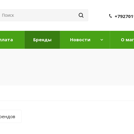
+792701
плата
Бренды
Новости
О ма
брендов