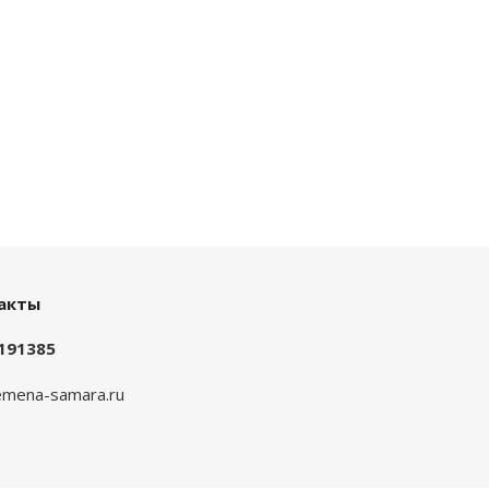
акты
191385
mena-samara.ru