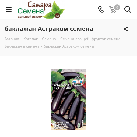
0
баклажан Астраком семена
Главная
-
Каталог
-
Семена
-
Семена овощей, фруктов семена
-
Баклажаны семена
-
баклажан Астраком семена