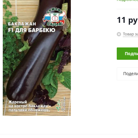
11
ру
Товар з
Подпи
Подел