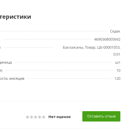
теристики
Седек
4690368005692
ы
Баклажаны, Товар, ЦБ-00001053,
0.01
диница
шт
м)
10
ости, месяцев
120
Оставить отзыв
Нет оценок