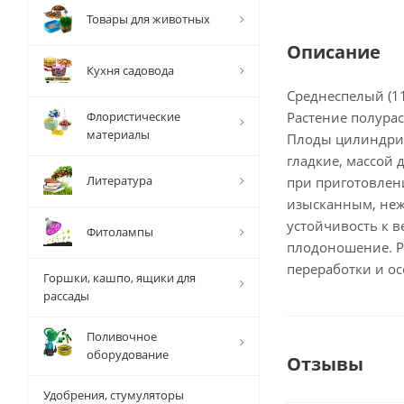
Товары для животных
Описание
Кухня садовода
Среднеспелый (1
Флористические
Растение полурас
материалы
Плоды цилиндрич
гладкие, массой д
Литература
при приготовлен
изысканным, неж
устойчивость к 
Фитолампы
плодоношение. Р
переработки и ос
Горшки, кашпо, ящики для
рассады
Поливочное
оборудование
Отзывы
Удобрения, стумуляторы