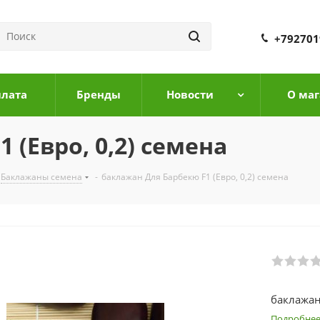
+792701
плата
Бренды
Новости
О маг
 (Евро, 0,2) семена
Баклажаны семена
-
баклажан Для Барбекю F1 (Евро, 0,2) семена
баклажан 
Подробне