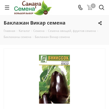
0
Баклажан Викар семена
Главная
-
Каталог
-
Семена
-
Семена овощей, фруктов семена
-
Баклажаны семена
-
Баклажан Викар семена