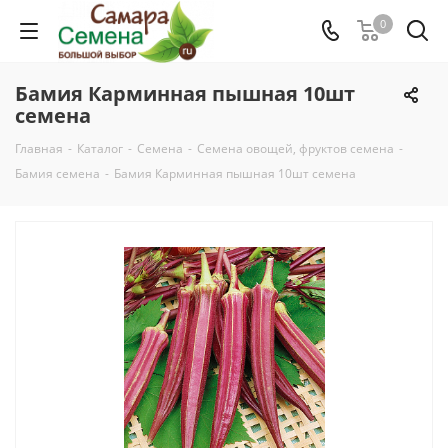
0
Бамия Карминная пышная 10шт
семена
Главная
-
Каталог
-
Семена
-
Семена овощей, фруктов семена
-
Бамия семена
-
Бамия Карминная пышная 10шт семена