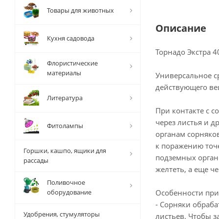
Товары для животных
Описание
Кухня садовода
Торнадо Экстра 4
Флористические
материалы
Универсальное с
действующего вещ
Литература
При контакте с с
через листья и д
Фитолампы
органам сорняков
к поражению точ
Горшки, кашпо, ящики для
подземных орган
рассады
желтеть, а еще ч
Поливочное
оборудование
Особенности при
- Сорняки обраб
Удобрения, стумуляторы
листьев. Чтобы з