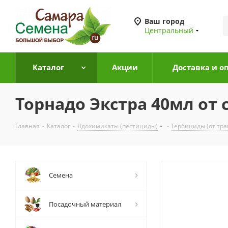
Ваш город
Центральный
Каталог
Акции
Доставка и о
Торнадо Экстра 40мл от 
Главная
-
Каталог
-
Ядохимикаты (пестициды)
-
Гербициды (от тра
Семена
Посадочный материал