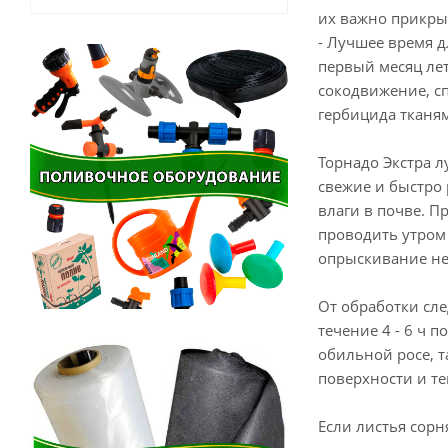
их важно прикры
- Лучшее время д
первый месяц лет
сокодвижение, с
гербицида тканям
Торнадо Экстра л
свежие и быстро 
влаги в почве. П
проводить утром
опрыскивание не
От обработки сле
течение 4 - 6 ч 
обильной росе, т
поверхности и те
Если листья сор