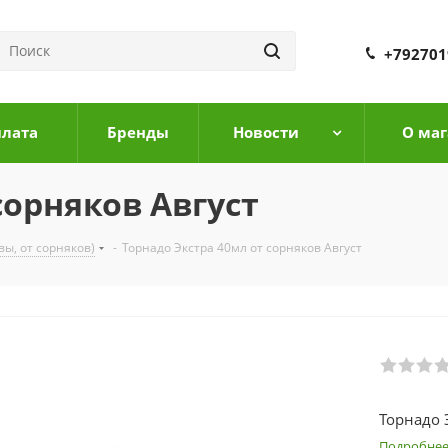
+792701
плата
Бренды
Новости
О маг
сорняков Август
вы, от сорняков)
-
Торнадо Экстра 40мл от сорняков Август
Торнадо 
Подробне