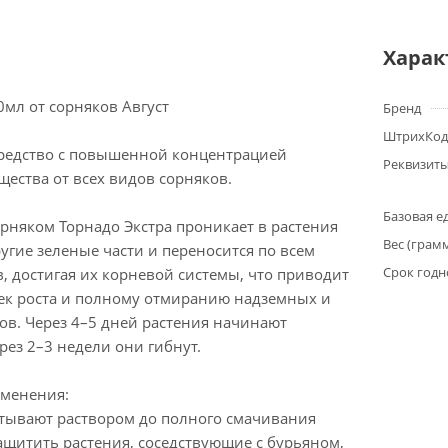
Харак
0мл от сорняков Август
Бренд
ШтрихКод
редство с повышенной концентрацией
Реквизит
ества от всех видов сорняков.
Базовая е
орняком Торнадо Экстра проникает в растения
Вес (грам
ругие зеленые части и переносится по всем
Срок годн
, достигая их корневой системы, что приводит
ек роста и полному отмиранию надземных и
ов. Через 4–5 дней растения начинают
ерез 2–3 недели они гибнут.
менения:
атывают раствором до полного смачивания
ащитить растения, соседствующие с бурьяном,