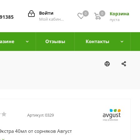
Войти
Корзина
0
0
0
91385
Мой кабинет
пуста
азине
Отзывы
Контакты
Артикул:
0329
Экстра 40мл от сорняков Август
е