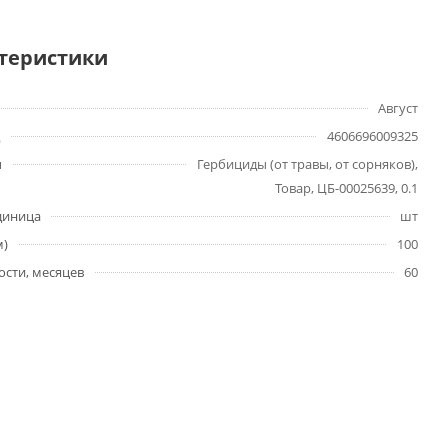
теристики
Август
4606696009325
ы
Гербициды (от травы, от сорняков),
Товар, ЦБ-00025639, 0.1
диница
шт
м)
100
ости, месяцев
60