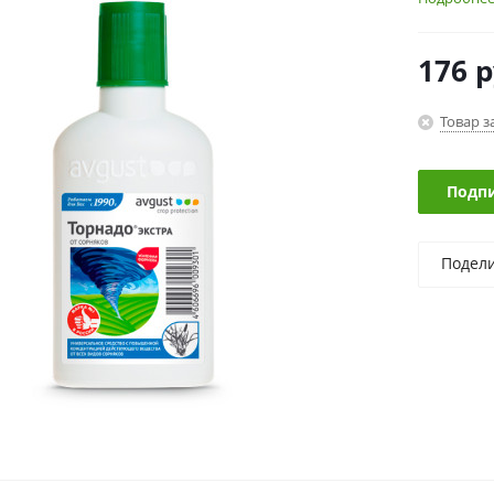
176
р
Товар з
Подпи
Подел