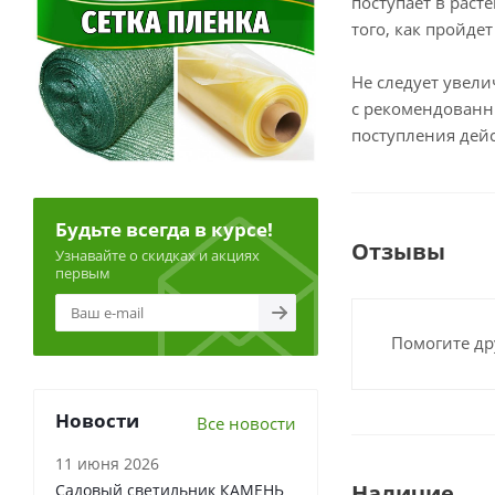
поступает в раст
того, как пройде
Не следует увел
с рекомендованн
поступления дей
Будьте всегда в курсе!
Отзывы
Узнавайте о скидках и акциях
первым
Помогите др
Новости
Все новости
11 июня 2026
Наличие
Садовый светильник КАМЕНЬ