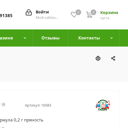
Войти
Корзина
0
0
0
91385
Мой кабинет
пуста
азине
Отзывы
Контакты
Артикул:
16583
рмула 0,2 г пряность
е