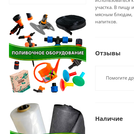
использоваться 
участка. В пищу 
мясным блюдам, 
напитков.
Отзывы
Помогите др
Наличие