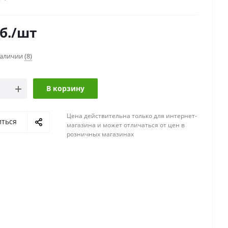
б.
/шт
наличии
(8)
В корзину
Цена действительна только для интернет-
иться
магазина и может отличаться от цен в
розничных магазинах