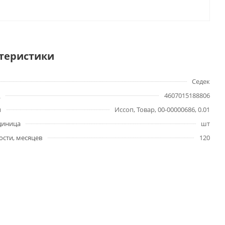
теристики
Седек
4607015188806
ы
Иссоп, Товар, 00-00000686, 0.01
диница
шт
ости, месяцев
120