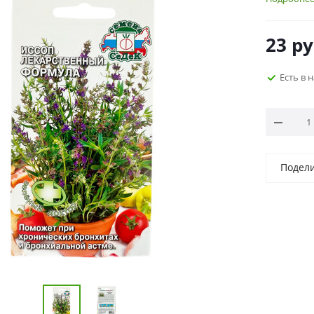
23
ру
Есть в 
Подел