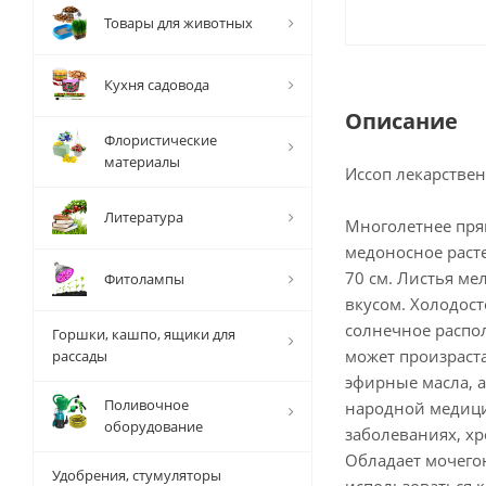
Товары для животных
Кухня садовода
Описание
Флористические
материалы
Иссоп лекарств
Литература
Многолетнее пря
медоносное расте
70 см. Листья м
Фитолампы
вкусом. Холодост
солнечное распо
Горшки, кашпо, ящики для
может произраста
рассады
эфирные масла, 
Поливочное
народной медиц
оборудование
заболеваниях, х
Обладает мочего
Удобрения, стумуляторы