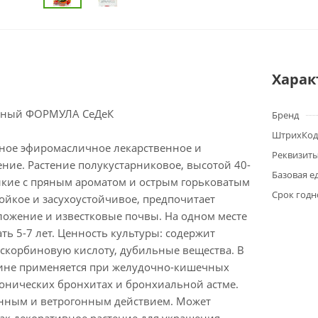
Харак
енный ФОРМУЛА СеДеК
Бренд
ШтрихКод
ное эфиромасличное лекарственное и
Реквизит
ние. Растение полукустарниковое, высотой 40-
Базовая е
елкие с пряным ароматом и острым горьковатым
Срок годн
ойкое и засухоустойчивое, предпочитает
ложение и известковые почвы. На одном месте
ть 5-7 лет. Ценность культуры: содержит
аскорбиновую кислоту, дубильные вещества. В
ине применяется при желудочно-кишечных
ронических бронхитах и бронхиальной астме.
нным и ветрогонным действием. Может