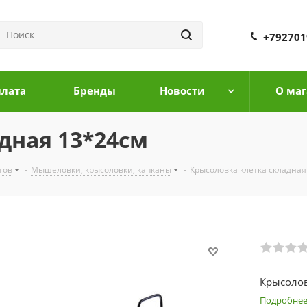
+792701
плата
Бренды
Новости
О маг
дная 13*24см
тов
-
Мышеловки, крысоловки, капканы
-
Крысоловка клетка складная
Крысолов
Подробне