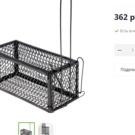
362
р
Есть в 
Подел