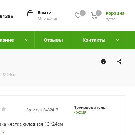
Войти
Корзина
0
0
0
91385
Мой кабинет
пуста
азине
Отзывы
Контакты
 13*24см
Производитель:
Артикул:
8432417
Россия
ка клетка складная 13*24см
е