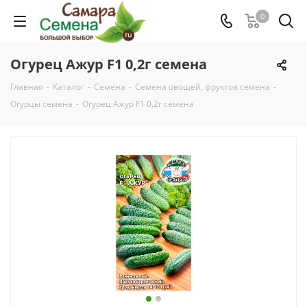
0
Огурец Ажур F1 0,2г семена
Главная
-
Каталог
-
Семена
-
Семена овощей, фруктов семена
-
Огурцы семена
-
Огурец Ажур F1 0,2г семена