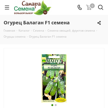
0
Огурец Балаган F1 семена
Главная
-
Каталог
-
Семена
-
Семена овощей, фруктов семена
-
Огурцы семена
-
Огурец Балаган F1 семена