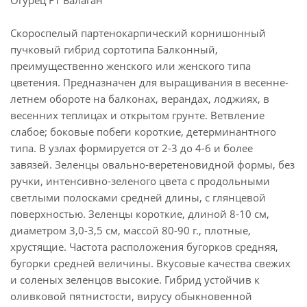
Огурец F1 Балаган
Скороспелый партенокарпический корнишонный
пучковый гибрид сортотипа Балконный,
преимущественно женского или женского типа
цветения. Предназначен для выращивания в весенне-
летнем обороте на балконах, верандах, лоджиях, в
весенних теплицах и открытом грунте. Ветвление
слабое; боковые побеги короткие, детерминантного
типа. В узлах формируется от 2-3 до 4-6 и более
завязей. Зеленцы овально-веретеновидной формы, без
ручки, интенсивно-зеленого цвета с продольными
светлыми полосками средней длины, с глянцевой
поверхностью. Зеленцы короткие, длиной 8-10 см,
диаметром 3,0-3,5 см, массой 80-90 г., плотные,
хрустящие. Частота расположения бугорков средняя,
бугорки средней величины. Вкусовые качества свежих
и соленых зеленцов высокие. Гибрид устойчив к
оливковой пятнистости, вирусу обыкновенной