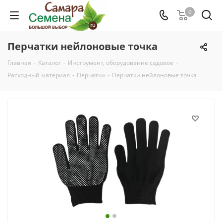
0
Перчатки нейлоновые точка
Главная
-
Каталог
-
Инструмент, оборудование садовое
-
Расходный материал
-
Перчатки
-
Перчатки нейлоновые точка