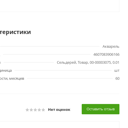
теристики
Акварель
4607083906166
ы
Сельдерей, Товар, 00-00003075, 0.01
диница
шт
ости, месяцев
60
Оставить отзыв
Нет оценок