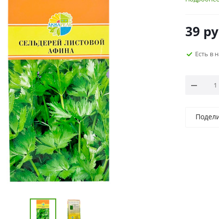
39
ру
Есть в 
Подел