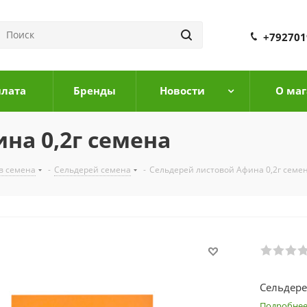
+792701
плата
Бренды
Новости
О маг
на 0,2г семена
в семена
-
Сельдерей семена
-
Сельдерей листовой Афина 0,2г семе
Сельдере
Подробне