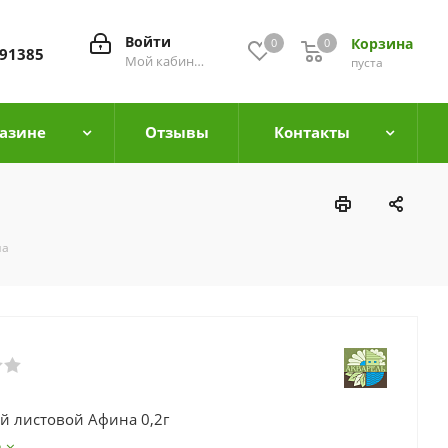
Войти
Корзина
0
0
0
91385
Мой кабинет
пуста
азине
Отзывы
Контакты
на
й листовой Афина 0,2г
е