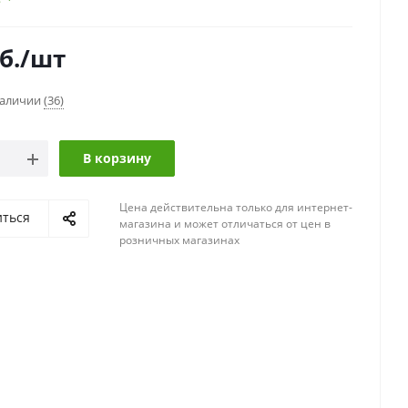
б.
/шт
наличии
(36)
В корзину
Цена действительна только для интернет-
иться
магазина и может отличаться от цен в
розничных магазинах