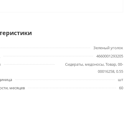
теристики
Зеленый уголок
4660001293205
ы
Сидераты, медоносы, Товар, 00-
00016258, 0.55
диница
шт
ости, месяцев
60