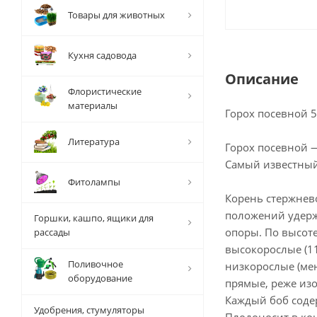
Товары для животных
Кухня садовода
Описание
Флористические
материалы
Горох посевной 5
Литература
Горох посевной 
Самый известный
Фитолампы
Корень стержнев
положений удерж
Горшки, кашпо, ящики для
опоры. По высоте
рассады
высокорослые (11
Поливочное
низкорослые (мен
оборудование
прямые, реже из
Каждый боб соде
Удобрения, стумуляторы