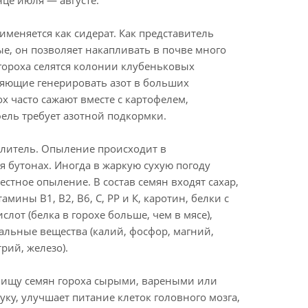
це июля — августе.
именяется как сидерат. Как представитель
е, он позволяет накапливать в почве много
 гороха селятся колонии клубеньковых
ляющие генерировать азот в больших
ох часто сажают вместе с картофелем,
ель требует азотной подкормки.
литель. Опыление происходит в
 бутонах. Иногда в жаркую сухую погоду
стное опыление. В состав семян входят сахар,
амины В1, В2, В6, С, РР и К, каротин, белки с
лот (белка в горохе больше, чем в мясе),
альные вещества (калий, фосфор, магний,
рий, железо).
пищу семян гороха сырыми, вареными или
ку, улучшает питание клеток головного мозга,