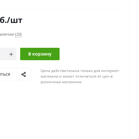
б.
/шт
наличии
(20)
В корзину
Цена действительна только для интернет-
иться
магазина и может отличаться от цен в
розничных магазинах