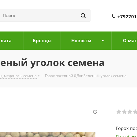
+792701
плата
Бренды
Новости
О маг
леный уголок семена
ы, медоносы семена
-
Горох посевной 0,5кг Зеленый уголок семена
Горох по
Подробне