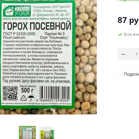
87
ру
Есть в 
Подел