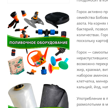
Плодоносит в кон
Горох активно пр
семейства Бобовы
азота. На корнях
бактерий, позво
количествах. Гор
поскольку картоф
Горох — самоопы
нераспустившихся
возможно перекре
жир, крахмал, вит
набором аминокис
клетчатка, минер
кальций, йод, нат
Употребление в 
размолотыми в му