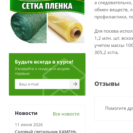
а следовательно,
обмен веществ, л
профилактики, п
Для посева испо
1,2 млн. шт. всх
учетом массы 100
305,2 кг/га.
Будьте всегда в курсе!
Узнавайте о скидках и акциях
первым
Отзывы
Помогите др
Новости
Все новости
11 июня 2026
Садовый светильник КАМЕНЬ