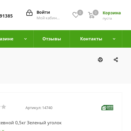
Войти
Корзина
0
0
0
91385
Мой кабинет
пуста
азине
Отзывы
Контакты
Артикул:
14740
севной 0,5кг Зеленый уголок
е