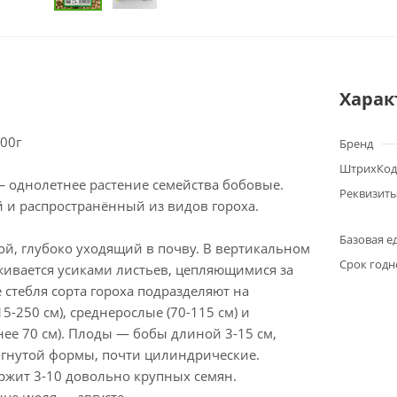
Харак
00г
Бренд
ШтрихКод
— однолетнее растение семейства бобовые.
Реквизит
 и распространённый из видов гороха.
Базовая е
ой, глубоко уходящий в почву. В вертикальном
Срок годн
ивается усиками листьев, цепляющимися за
 стебля сорта гороха подразделяют на
5-250 см), среднерослые (70-115 см) и
ее 70 см). Плоды — бобы длиной 3-15 см,
огнутой формы, почти цилиндрические.
ржит 3-10 довольно крупных семян.