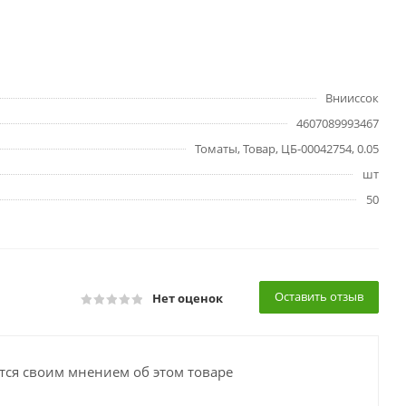
Внииссок
4607089993467
Томаты, Товар, ЦБ-00042754, 0.05
шт
50
Оставить отзыв
Нет оценок
тся своим мнением об этом товаре