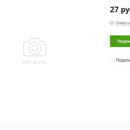
27
ру
Товар з
Подпи
Подел