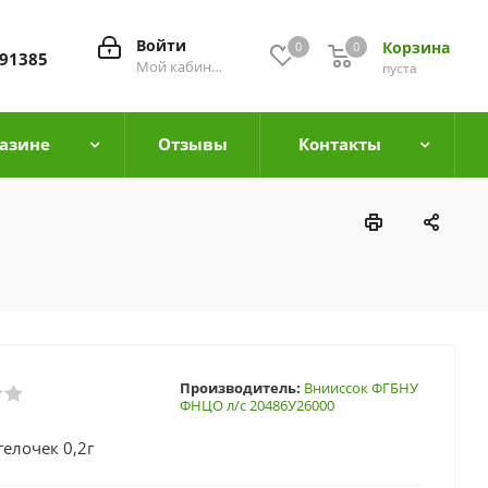
Войти
Корзина
0
0
0
91385
Мой кабинет
пуста
азине
Отзывы
Контакты
Производитель:
Внииссок ФГБНУ
ФНЦО л/с 20486У26000
гелочек 0,2г