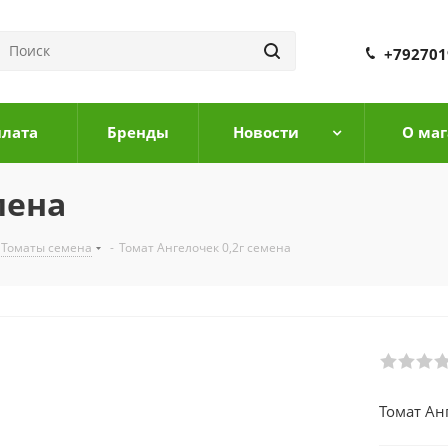
+792701
плата
Бренды
Новости
О маг
мена
Томаты семена
-
Томат Ангелочек 0,2г семена
Томат Ан