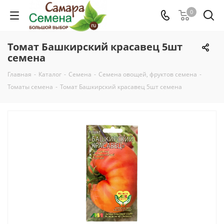
0
Томат Башкирский красавец 5шт
семена
Главная
-
Каталог
-
Семена
-
Семена овощей, фруктов семена
-
Томаты семена
-
Томат Башкирский красавец 5шт семена