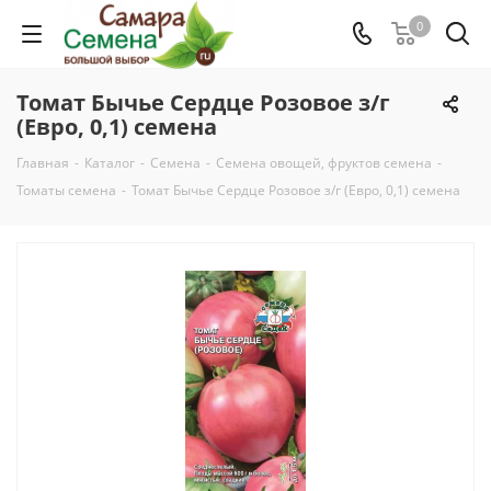
0
Томат Бычье Сердце Розовое з/г
(Евро, 0,1) семена
Главная
-
Каталог
-
Семена
-
Семена овощей, фруктов семена
-
Томаты семена
-
Томат Бычье Сердце Розовое з/г (Евро, 0,1) семена