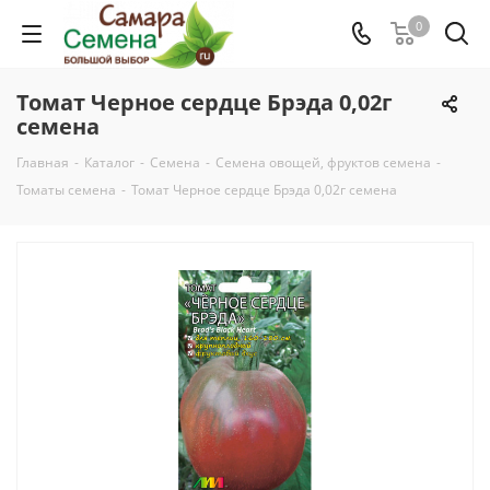
0
Томат Черное сердце Брэда 0,02г
семена
Главная
-
Каталог
-
Семена
-
Семена овощей, фруктов семена
-
Томаты семена
-
Томат Черное сердце Брэда 0,02г семена