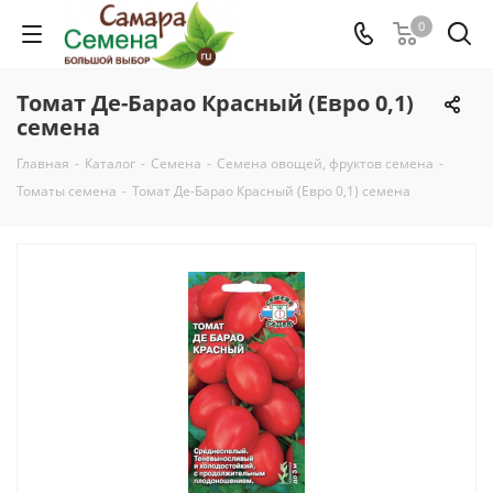
0
Томат Де-Барао Красный (Евро 0,1)
семена
Главная
-
Каталог
-
Семена
-
Семена овощей, фруктов семена
-
Томаты семена
-
Томат Де-Барао Красный (Евро 0,1) семена