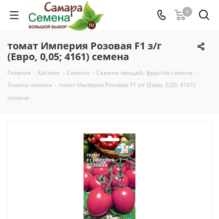
0
томат Империя Розовая F1 з/г
(Евро, 0,05; 4161) семена
Главная
-
Каталог
-
Семена
-
Семена овощей, фруктов семена
-
Томаты семена
-
томат Империя Розовая F1 з/г (Евро, 0,05; 4161)
семена