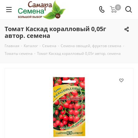
0
Томат Каскад коралловый 0,05г
автор. семена
Главная
-
Каталог
-
Семена
-
Семена овощей, фруктов семена
-
Томаты семена
-
Томат Каскад коралловый 0,05г автор. семена