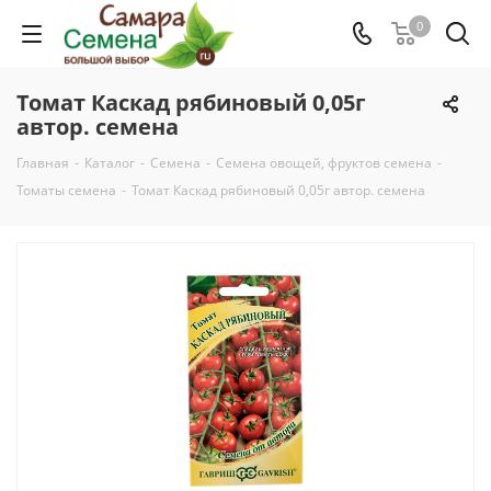
0
Томат Каскад рябиновый 0,05г
автор. семена
Главная
-
Каталог
-
Семена
-
Семена овощей, фруктов семена
-
Томаты семена
-
Томат Каскад рябиновый 0,05г автор. семена