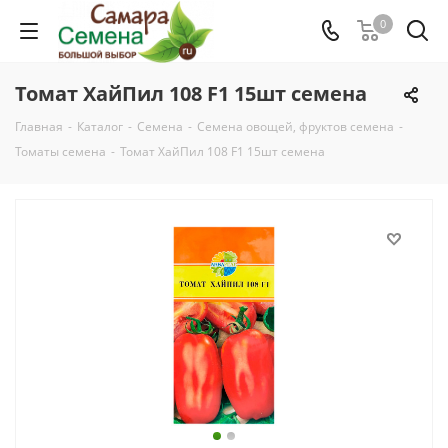
0
Томат ХайПил 108 F1 15шт семена
Главная
-
Каталог
-
Семена
-
Семена овощей, фруктов семена
-
Томаты семена
-
Томат ХайПил 108 F1 15шт семена