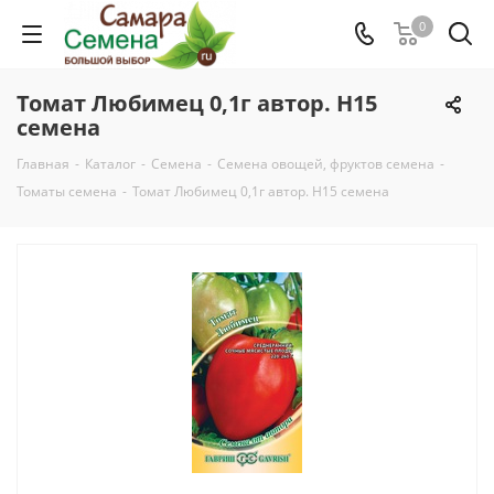
0
Томат Любимец 0,1г автор. Н15
семена
Главная
-
Каталог
-
Семена
-
Семена овощей, фруктов семена
-
Томаты семена
-
Томат Любимец 0,1г автор. Н15 семена